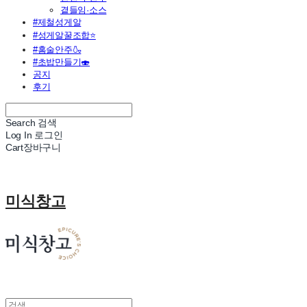
곁들임·소스
#제철성게알
#성게알꿀조합⭐
#홈술안주🍶
#초밥만들기🍣
공지
후기
Search
검색
Log In
로그인
Cart
장바구니
미식창고