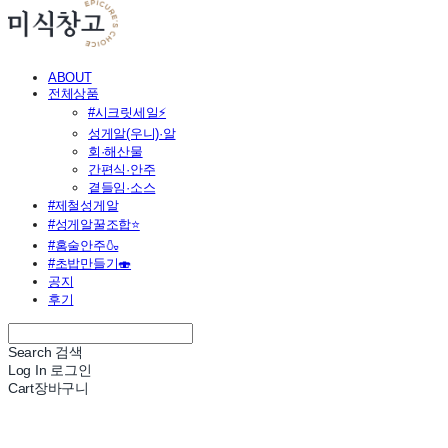
ABOUT
전체상품
#시크릿세일⚡
성게알(우니)·알
회·해산물
간편식·안주
곁들임·소스
#제철성게알
#성게알꿀조합⭐
#홈술안주🍶
#초밥만들기🍣
공지
후기
Search
검색
Log In
로그인
Cart
장바구니