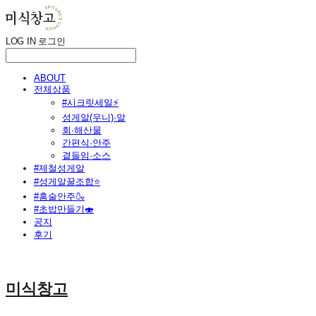
LOG IN
로그인
ABOUT
전체상품
#시크릿세일⚡
성게알(우니)·알
회·해산물
간편식·안주
곁들임·소스
#제철성게알
#성게알꿀조합⭐
#홈술안주🍶
#초밥만들기🍣
공지
후기
미식창고