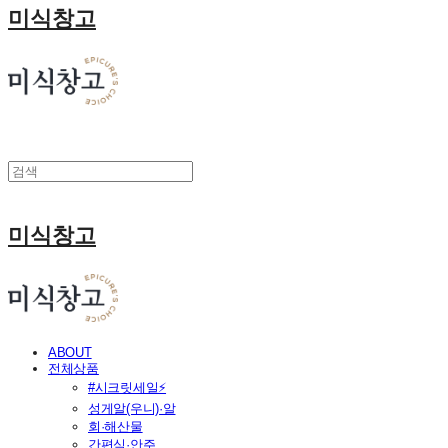
미식창고
미식창고
ABOUT
전체상품
#시크릿세일⚡
성게알(우니)·알
회·해산물
간편식·안주