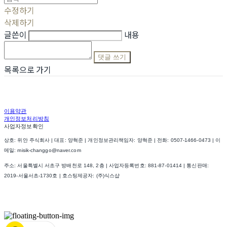
수정하기
삭제하기
글쓴이
내용
댓글 쓰기
목록으로 가기
이용약관
개인정보처리방침
사업자정보확인
상호: 위안 주식회사 | 대표: 양혁준 | 개인정보관리책임자: 양혁준 | 전화: 0507-1466-0473 | 이
메일: misik-changgo@naver.com
주소: 서울특별시 서초구 방배천로 148, 2층 | 사업자등록번호:
881-87-01414
| 통신판매:
2019-서울서초-1730호
| 호스팅제공자: (주)식스샵