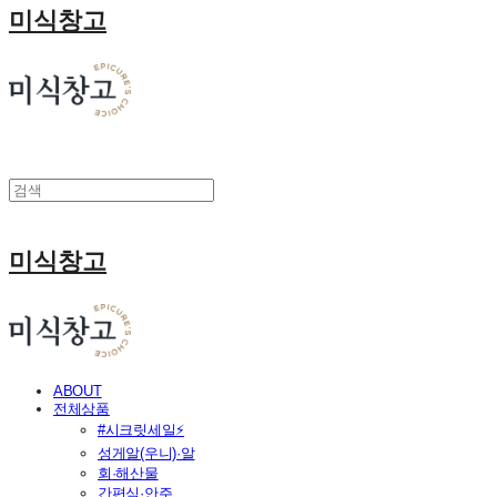
미식창고
미식창고
ABOUT
전체상품
#시크릿세일⚡
성게알(우니)·알
회·해산물
간편식·안주