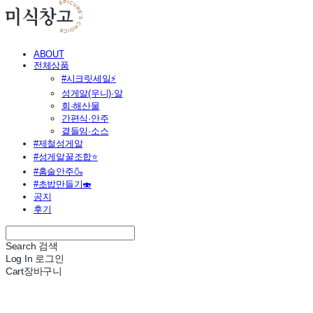
ABOUT
전체상품
#시크릿세일⚡
성게알(우니)·알
회·해산물
간편식·안주
곁들임·소스
#제철성게알
#성게알꿀조합⭐
#홈술안주🍶
#초밥만들기🍣
공지
후기
Search
검색
Log In
로그인
Cart
장바구니