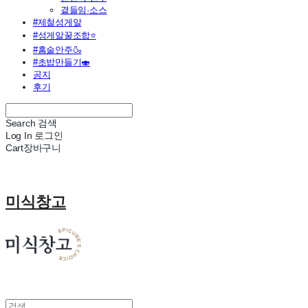
곁들임·소스
#제철성게알
#성게알꿀조합⭐
#홈술안주🍶
#초밥만들기🍣
공지
후기
Search
검색
Log In
로그인
Cart
장바구니
미식창고