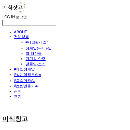
LOG IN
로그인
ABOUT
전체상품
#시크릿세일⚡
성게알(우니)·알
회·해산물
간편식·안주
곁들임·소스
#제철성게알
#성게알꿀조합⭐
#홈술안주🍶
#초밥만들기🍣
공지
후기
미식창고