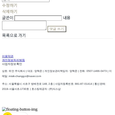
수정하기
삭제하기
글쓴이
내용
댓글 쓰기
목록으로 가기
이용약관
개인정보처리방침
사업자정보확인
상호: 위안 주식회사 | 대표: 양혁준 | 개인정보관리책임자: 양혁준 | 전화: 0507-1466-0473 | 이
메일: misik-changgo@naver.com
주소: 서울특별시 서초구 방배천로 148, 2층 | 사업자등록번호:
881-87-01414
| 통신판매:
2019-서울서초-1730호
| 호스팅제공자: (주)식스샵