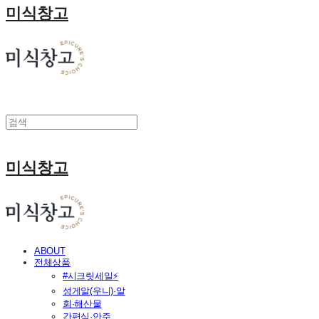
미식창고
미식창고
ABOUT
전체상품
#시크릿세일⚡
성게알(우니)·알
회·해산물
간편식·안주