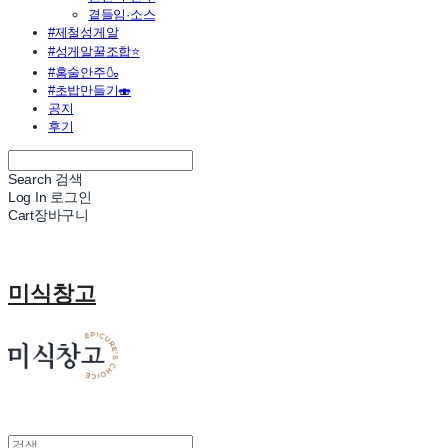
곁들임·소스
#제철성게알
#성게알꿀조합⭐
#홈술안주🍶
#초밥만들기🍣
공지
후기
Search
검색
Log In
로그인
Cart
장바구니
미식창고