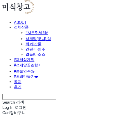
ABOUT
전체상품
#시크릿세일⚡
성게알(우니)·알
회·해산물
간편식·안주
곁들임·소스
#제철성게알
#성게알꿀조합⭐
#홈술안주🍶
#초밥만들기🍣
공지
후기
Search
검색
Log In
로그인
Cart
장바구니