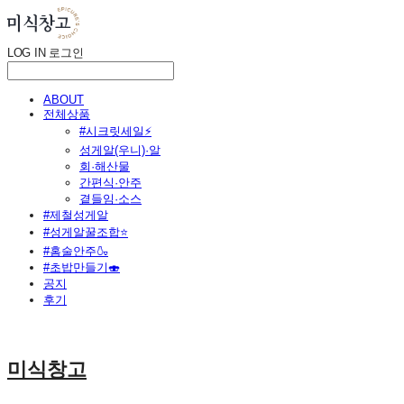
LOG IN
로그인
ABOUT
전체상품
#시크릿세일⚡
성게알(우니)·알
회·해산물
간편식·안주
곁들임·소스
#제철성게알
#성게알꿀조합⭐
#홈술안주🍶
#초밥만들기🍣
공지
후기
미식창고