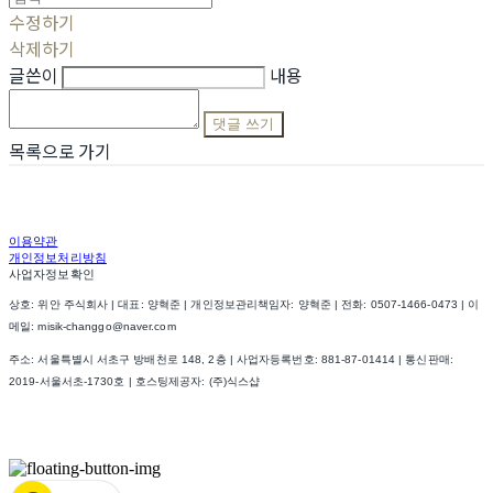
수정하기
삭제하기
글쓴이
내용
댓글 쓰기
목록으로 가기
이용약관
개인정보처리방침
사업자정보확인
상호: 위안 주식회사 | 대표: 양혁준 | 개인정보관리책임자: 양혁준 | 전화: 0507-1466-0473 | 이
메일: misik-changgo@naver.com
주소: 서울특별시 서초구 방배천로 148, 2층 | 사업자등록번호:
881-87-01414
| 통신판매:
2019-서울서초-1730호
| 호스팅제공자: (주)식스샵