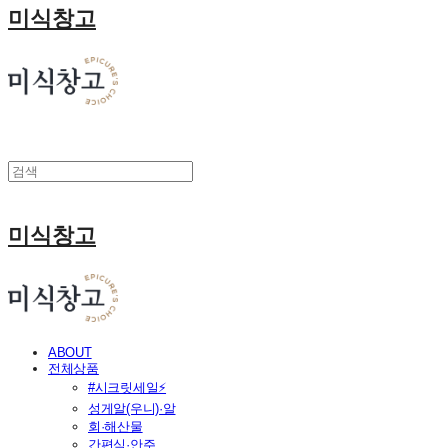
미식창고
미식창고
ABOUT
전체상품
#시크릿세일⚡
성게알(우니)·알
회·해산물
간편식·안주