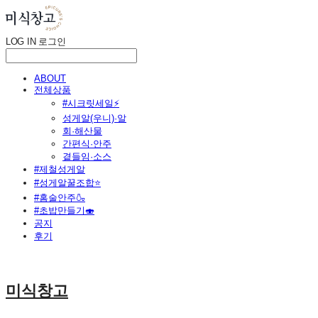
LOG IN
로그인
ABOUT
전체상품
#시크릿세일⚡
성게알(우니)·알
회·해산물
간편식·안주
곁들임·소스
#제철성게알
#성게알꿀조합⭐
#홈술안주🍶
#초밥만들기🍣
공지
후기
미식창고