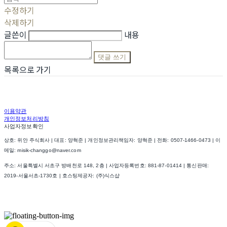
수정하기
삭제하기
글쓴이
내용
댓글 쓰기
목록으로 가기
이용약관
개인정보처리방침
사업자정보확인
상호: 위안 주식회사 | 대표: 양혁준 | 개인정보관리책임자: 양혁준 | 전화: 0507-1466-0473 | 이
메일: misik-changgo@naver.com
주소: 서울특별시 서초구 방배천로 148, 2층 | 사업자등록번호:
881-87-01414
| 통신판매:
2019-서울서초-1730호
| 호스팅제공자: (주)식스샵