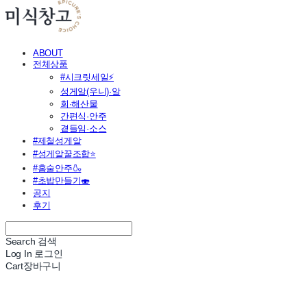
ABOUT
전체상품
#시크릿세일⚡
성게알(우니)·알
회·해산물
간편식·안주
곁들임·소스
#제철성게알
#성게알꿀조합⭐
#홈술안주🍶
#초밥만들기🍣
공지
후기
Search
검색
Log In
로그인
Cart
장바구니