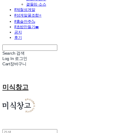
곁들임·소스
#제철성게알
#성게알꿀조합⭐
#홈술안주🍶
#초밥만들기🍣
공지
후기
Search
검색
Log In
로그인
Cart
장바구니
미식창고