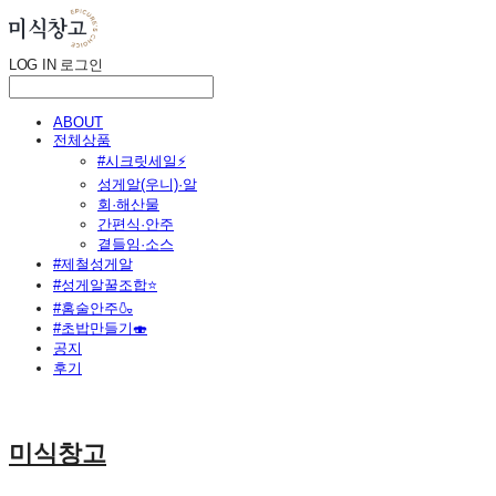
LOG IN
로그인
ABOUT
전체상품
#시크릿세일⚡
성게알(우니)·알
회·해산물
간편식·안주
곁들임·소스
#제철성게알
#성게알꿀조합⭐
#홈술안주🍶
#초밥만들기🍣
공지
후기
미식창고