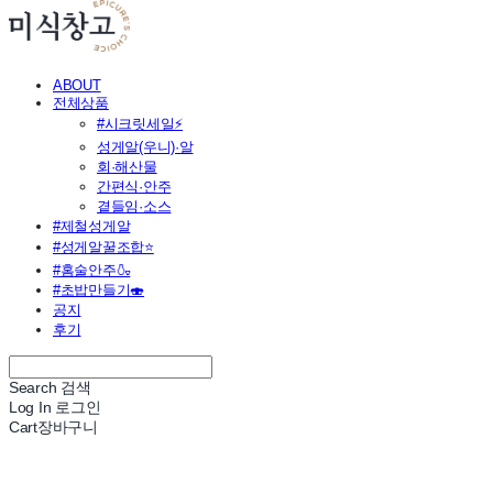
ABOUT
전체상품
#시크릿세일⚡
성게알(우니)·알
회·해산물
간편식·안주
곁들임·소스
#제철성게알
#성게알꿀조합⭐
#홈술안주🍶
#초밥만들기🍣
공지
후기
Search
검색
Log In
로그인
Cart
장바구니