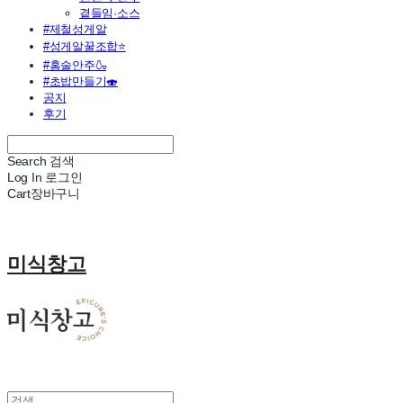
곁들임·소스
#제철성게알
#성게알꿀조합⭐
#홈술안주🍶
#초밥만들기🍣
공지
후기
Search
검색
Log In
로그인
Cart
장바구니
미식창고