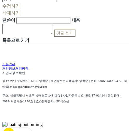
수정하기
삭제하기
글쓴이
내용
댓글 쓰기
목록으로 가기
이용약관
개인정보처리방침
사업자정보확인
상호: 위안 주식회사 | 대표: 양혁준 | 개인정보관리책임자: 양혁준 | 전화: 0507-1466-0473 | 이
메일: misik-changgo@naver.com
주소: 서울특별시 서초구 방배천로 148, 2층 | 사업자등록번호:
881-87-01414
| 통신판매:
2019-서울서초-1730호
| 호스팅제공자: (주)식스샵