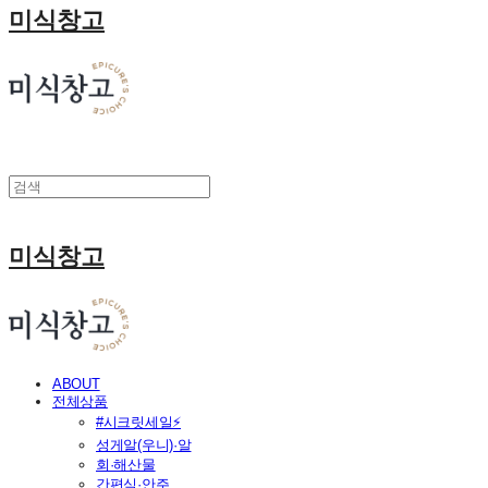
미식창고
미식창고
ABOUT
전체상품
#시크릿세일⚡
성게알(우니)·알
회·해산물
간편식·안주