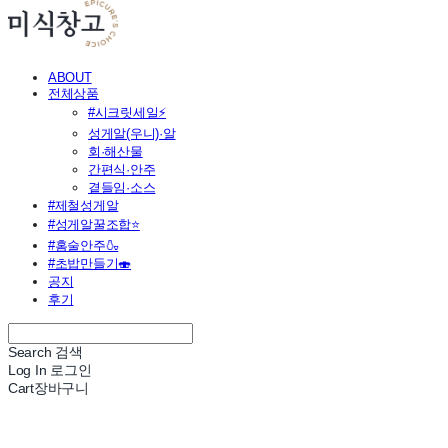
ABOUT
전체상품
#시크릿세일⚡
성게알(우니)·알
회·해산물
간편식·안주
곁들임·소스
#제철성게알
#성게알꿀조합⭐
#홈술안주🍶
#초밥만들기🍣
공지
후기
Search
검색
Log In
로그인
Cart
장바구니