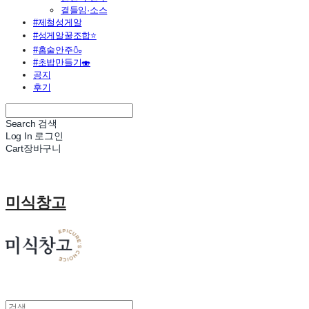
곁들임·소스
#제철성게알
#성게알꿀조합⭐
#홈술안주🍶
#초밥만들기🍣
공지
후기
Search
검색
Log In
로그인
Cart
장바구니
미식창고