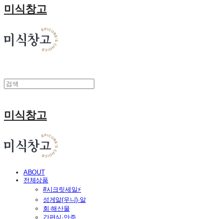
미식창고
미식창고
ABOUT
전체상품
#시크릿세일⚡
성게알(우니)·알
회·해산물
간편식·안주