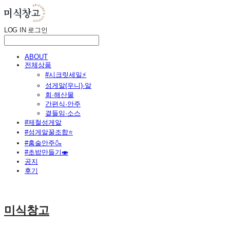
LOG IN
로그인
ABOUT
전체상품
#시크릿세일⚡
성게알(우니)·알
회·해산물
간편식·안주
곁들임·소스
#제철성게알
#성게알꿀조합⭐
#홈술안주🍶
#초밥만들기🍣
공지
후기
미식창고