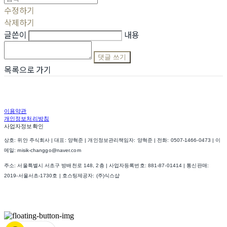
수정하기
삭제하기
글쓴이
내용
댓글 쓰기
목록으로 가기
이용약관
개인정보처리방침
사업자정보확인
상호: 위안 주식회사 | 대표: 양혁준 | 개인정보관리책임자: 양혁준 | 전화: 0507-1466-0473 | 이
메일: misik-changgo@naver.com
주소: 서울특별시 서초구 방배천로 148, 2층 | 사업자등록번호:
881-87-01414
| 통신판매:
2019-서울서초-1730호
| 호스팅제공자: (주)식스샵