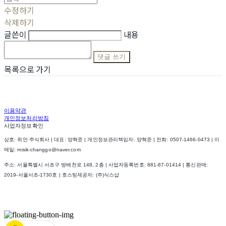
수정하기
삭제하기
글쓴이
내용
댓글 쓰기
목록으로 가기
이용약관
개인정보처리방침
사업자정보확인
상호: 위안 주식회사 | 대표: 양혁준 | 개인정보관리책임자: 양혁준 | 전화: 0507-1466-0473 | 이
메일: misik-changgo@naver.com
주소: 서울특별시 서초구 방배천로 148, 2층 | 사업자등록번호:
881-87-01414
| 통신판매:
2019-서울서초-1730호
| 호스팅제공자: (주)식스샵