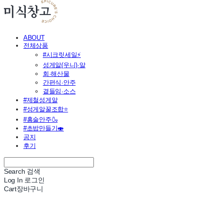
ABOUT
전체상품
#시크릿세일⚡
성게알(우니)·알
회·해산물
간편식·안주
곁들임·소스
#제철성게알
#성게알꿀조합⭐
#홈술안주🍶
#초밥만들기🍣
공지
후기
Search
검색
Log In
로그인
Cart
장바구니