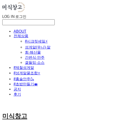
LOG IN
로그인
ABOUT
전체상품
#시크릿세일⚡
성게알(우니)·알
회·해산물
간편식·안주
곁들임·소스
#제철성게알
#성게알꿀조합⭐
#홈술안주🍶
#초밥만들기🍣
공지
후기
미식창고