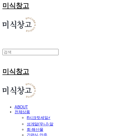
미식창고
미식창고
ABOUT
전체상품
#시크릿세일⚡
성게알(우니)·알
회·해산물
간편식·안주