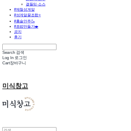
곁들임·소스
#제철성게알
#성게알꿀조합⭐
#홈술안주🍶
#초밥만들기🍣
공지
후기
Search
검색
Log In
로그인
Cart
장바구니
미식창고