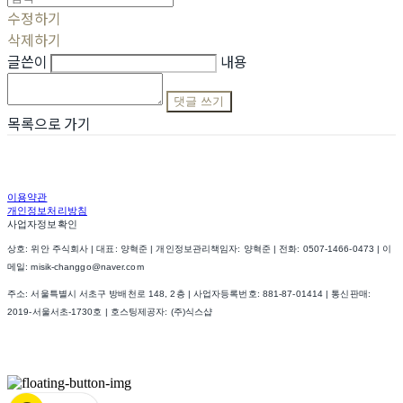
수정하기
삭제하기
글쓴이
내용
댓글 쓰기
목록으로 가기
이용약관
개인정보처리방침
사업자정보확인
상호: 위안 주식회사 | 대표: 양혁준 | 개인정보관리책임자: 양혁준 | 전화: 0507-1466-0473 | 이
메일: misik-changgo@naver.com
주소: 서울특별시 서초구 방배천로 148, 2층 | 사업자등록번호:
881-87-01414
| 통신판매:
2019-서울서초-1730호
| 호스팅제공자: (주)식스샵