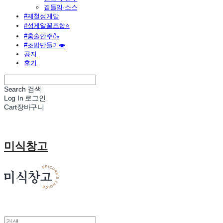
곁들임·소스
#제철성게알
#성게알꿀조합⭐
#홈술안주🍶
#초밥만들기🍣
공지
후기
Search
검색
Log In
로그인
Cart
장바구니
미식창고