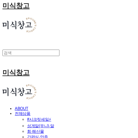
미식창고
미식창고
ABOUT
전체상품
#시크릿세일⚡
성게알(우니)·알
회·해산물
간편식·안주