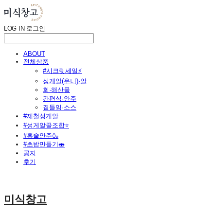
LOG IN
로그인
ABOUT
전체상품
#시크릿세일⚡
성게알(우니)·알
회·해산물
간편식·안주
곁들임·소스
#제철성게알
#성게알꿀조합⭐
#홈술안주🍶
#초밥만들기🍣
공지
후기
미식창고