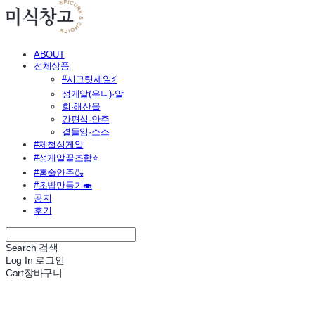
ABOUT
전체상품
#시크릿세일⚡
성게알(우니)·알
회·해산물
간편식·안주
곁들임·소스
#제철성게알
#성게알꿀조합⭐
#홈술안주🍶
#초밥만들기🍣
공지
후기
Search
검색
Log In
로그인
Cart
장바구니