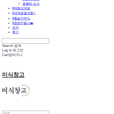
곁들임·소스
#제철성게알
#성게알꿀조합⭐
#홈술안주🍶
#초밥만들기🍣
공지
후기
Search
검색
Log In
로그인
Cart
장바구니
미식창고