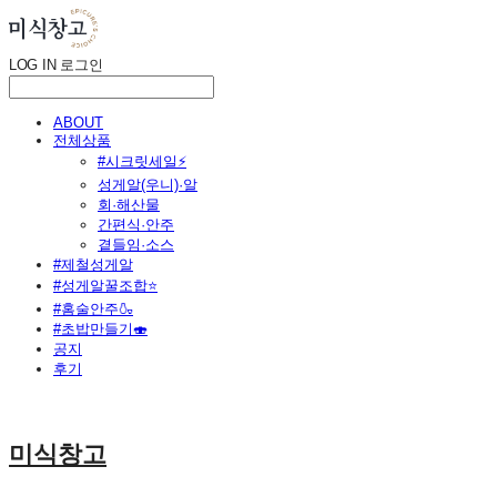
LOG IN
로그인
ABOUT
전체상품
#시크릿세일⚡
성게알(우니)·알
회·해산물
간편식·안주
곁들임·소스
#제철성게알
#성게알꿀조합⭐
#홈술안주🍶
#초밥만들기🍣
공지
후기
미식창고