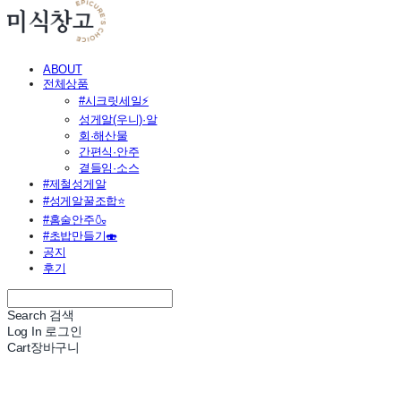
ABOUT
전체상품
#시크릿세일⚡
성게알(우니)·알
회·해산물
간편식·안주
곁들임·소스
#제철성게알
#성게알꿀조합⭐
#홈술안주🍶
#초밥만들기🍣
공지
후기
Search
검색
Log In
로그인
Cart
장바구니