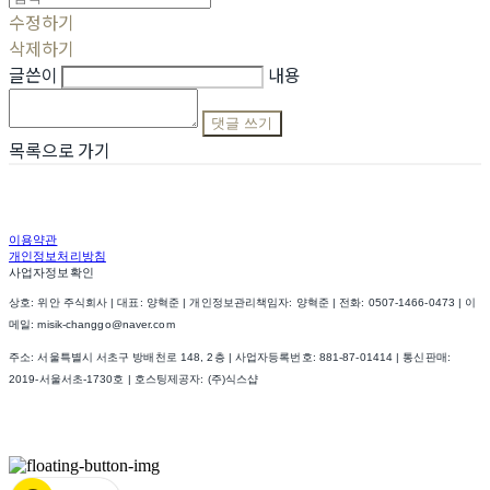
수정하기
삭제하기
글쓴이
내용
댓글 쓰기
목록으로 가기
이용약관
개인정보처리방침
사업자정보확인
상호: 위안 주식회사 | 대표: 양혁준 | 개인정보관리책임자: 양혁준 | 전화: 0507-1466-0473 | 이
메일: misik-changgo@naver.com
주소: 서울특별시 서초구 방배천로 148, 2층 | 사업자등록번호:
881-87-01414
| 통신판매:
2019-서울서초-1730호
| 호스팅제공자: (주)식스샵