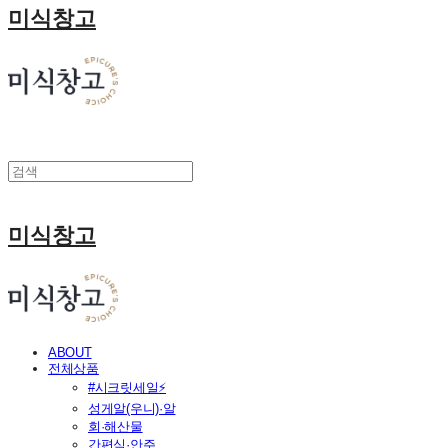
미식창고
미식창고
ABOUT
전체상품
#시크릿세일⚡
성게알(우니)·알
회·해산물
간편식·안주