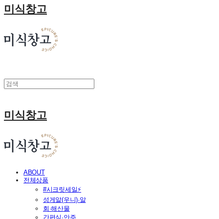
미식창고
미식창고
ABOUT
전체상품
#시크릿세일⚡
성게알(우니)·알
회·해산물
간편식·안주