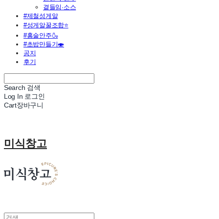
곁들임·소스
#제철성게알
#성게알꿀조합⭐
#홈술안주🍶
#초밥만들기🍣
공지
후기
Search
검색
Log In
로그인
Cart
장바구니
미식창고