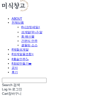
ABOUT
전체상품
#시크릿세일⚡
성게알(우니)·알
회·해산물
간편식·안주
곁들임·소스
#제철성게알
#성게알꿀조합⭐
#홈술안주🍶
#초밥만들기🍣
공지
후기
Search
검색
Log In
로그인
Cart
장바구니