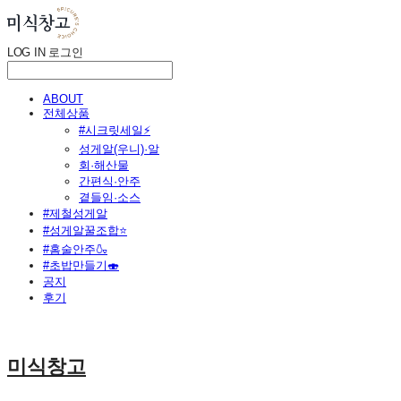
LOG IN
로그인
ABOUT
전체상품
#시크릿세일⚡
성게알(우니)·알
회·해산물
간편식·안주
곁들임·소스
#제철성게알
#성게알꿀조합⭐
#홈술안주🍶
#초밥만들기🍣
공지
후기
미식창고