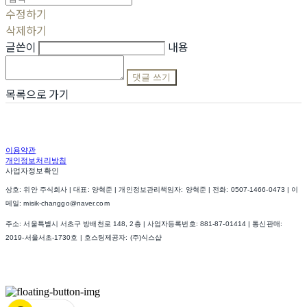
수정하기
삭제하기
글쓴이
내용
댓글 쓰기
목록으로 가기
이용약관
개인정보처리방침
사업자정보확인
상호: 위안 주식회사 | 대표: 양혁준 | 개인정보관리책임자: 양혁준 | 전화: 0507-1466-0473 | 이
메일: misik-changgo@naver.com
주소: 서울특별시 서초구 방배천로 148, 2층 | 사업자등록번호:
881-87-01414
| 통신판매:
2019-서울서초-1730호
| 호스팅제공자: (주)식스샵