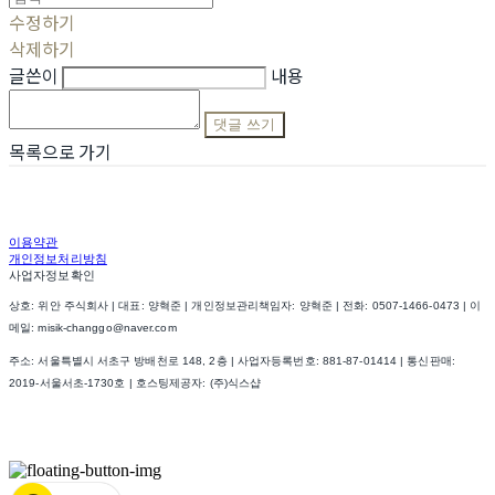
수정하기
삭제하기
글쓴이
내용
댓글 쓰기
목록으로 가기
이용약관
개인정보처리방침
사업자정보확인
상호: 위안 주식회사 | 대표: 양혁준 | 개인정보관리책임자: 양혁준 | 전화: 0507-1466-0473 | 이
메일: misik-changgo@naver.com
주소: 서울특별시 서초구 방배천로 148, 2층 | 사업자등록번호:
881-87-01414
| 통신판매:
2019-서울서초-1730호
| 호스팅제공자: (주)식스샵