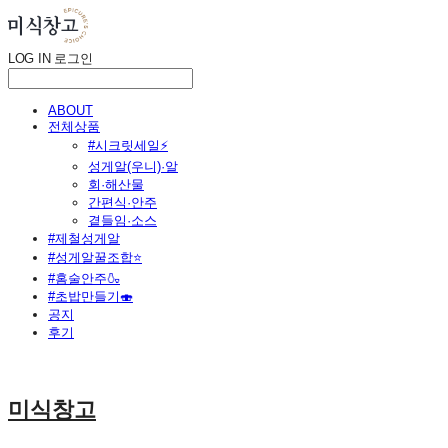
LOG IN
로그인
ABOUT
전체상품
#시크릿세일⚡
성게알(우니)·알
회·해산물
간편식·안주
곁들임·소스
#제철성게알
#성게알꿀조합⭐
#홈술안주🍶
#초밥만들기🍣
공지
후기
미식창고