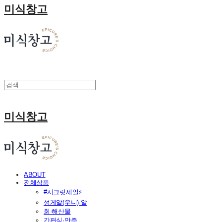
미식창고
미식창고
ABOUT
전체상품
#시크릿세일⚡
성게알(우니)·알
회·해산물
간편식·안주