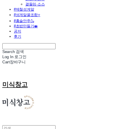
곁들임·소스
#제철성게알
#성게알꿀조합⭐
#홈술안주🍶
#초밥만들기🍣
공지
후기
Search
검색
Log In
로그인
Cart
장바구니
미식창고