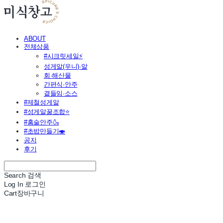
ABOUT
전체상품
#시크릿세일⚡
성게알(우니)·알
회·해산물
간편식·안주
곁들임·소스
#제철성게알
#성게알꿀조합⭐
#홈술안주🍶
#초밥만들기🍣
공지
후기
Search
검색
Log In
로그인
Cart
장바구니