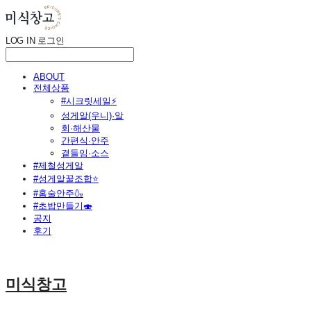
LOG IN
로그인
ABOUT
전체상품
#시크릿세일⚡
성게알(우니)·알
회·해산물
간편식·안주
곁들임·소스
#제철성게알
#성게알꿀조합⭐
#홈술안주🍶
#초밥만들기🍣
공지
후기
미식창고