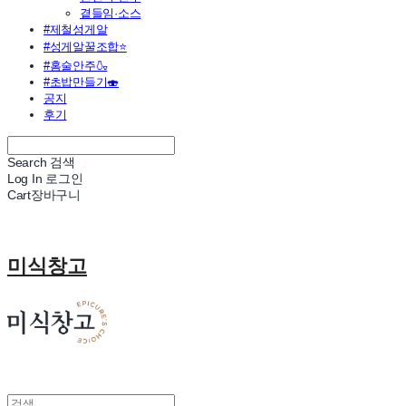
곁들임·소스
#제철성게알
#성게알꿀조합⭐
#홈술안주🍶
#초밥만들기🍣
공지
후기
Search
검색
Log In
로그인
Cart
장바구니
미식창고