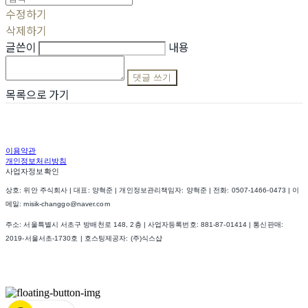
수정하기
삭제하기
글쓴이
내용
댓글 쓰기
목록으로 가기
이용약관
개인정보처리방침
사업자정보확인
상호: 위안 주식회사 | 대표: 양혁준 | 개인정보관리책임자: 양혁준 | 전화: 0507-1466-0473 | 이
메일: misik-changgo@naver.com
주소: 서울특별시 서초구 방배천로 148, 2층 | 사업자등록번호:
881-87-01414
| 통신판매:
2019-서울서초-1730호
| 호스팅제공자: (주)식스샵