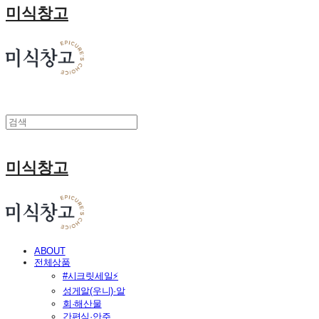
미식창고
미식창고
ABOUT
전체상품
#시크릿세일⚡
성게알(우니)·알
회·해산물
간편식·안주