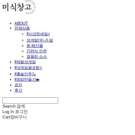
ABOUT
전체상품
#시크릿세일⚡
성게알(우니)·알
회·해산물
간편식·안주
곁들임·소스
#제철성게알
#성게알꿀조합⭐
#홈술안주🍶
#초밥만들기🍣
공지
후기
Search
검색
Log In
로그인
Cart
장바구니