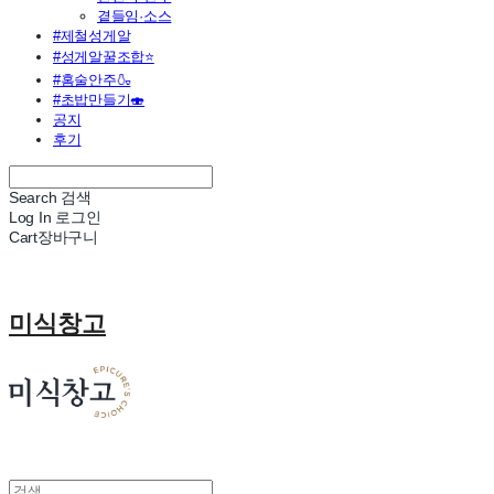
곁들임·소스
#제철성게알
#성게알꿀조합⭐
#홈술안주🍶
#초밥만들기🍣
공지
후기
Search
검색
Log In
로그인
Cart
장바구니
미식창고