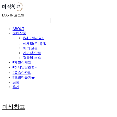
LOG IN
로그인
ABOUT
전체상품
#시크릿세일⚡
성게알(우니)·알
회·해산물
간편식·안주
곁들임·소스
#제철성게알
#성게알꿀조합⭐
#홈술안주🍶
#초밥만들기🍣
공지
후기
미식창고