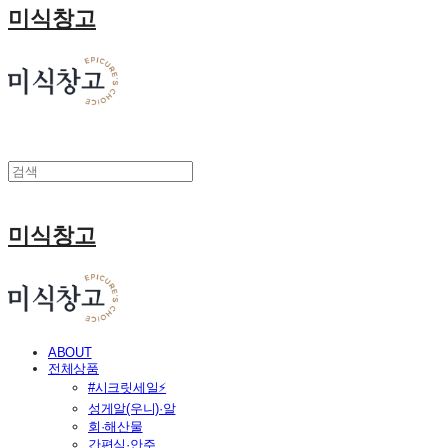
미식창고
미식창고
ABOUT
전체상품
#시크릿세일⚡
성게알(우니)·알
회·해산물
간편식·안주