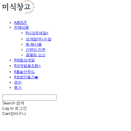
ABOUT
전체상품
#시크릿세일⚡
성게알(우니)·알
회·해산물
간편식·안주
곁들임·소스
#제철성게알
#성게알꿀조합⭐
#홈술안주🍶
#초밥만들기🍣
공지
후기
Search
검색
Log In
로그인
Cart
장바구니