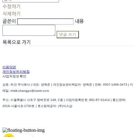
수정하기
삭제하기
글쓴이
내용
댓글 쓰기
목록으로 가기
이용약관
개인정보처리방침
사업자정보확인
상호: 위안 주식회사 | 대표: 양혁준 | 개인정보관리책임자: 양혁준 | 전화: 0507-1466-0473 | 이
메일: misik-changgo@naver.com
주소: 서울특별시 서초구 방배천로 148, 2층 | 사업자등록번호:
881-87-01414
| 통신판매:
2019-서울서초-1730호
| 호스팅제공자: (주)식스샵