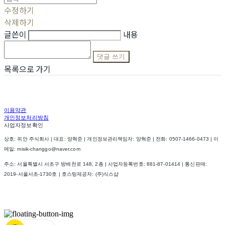
수정하기
삭제하기
글쓴이
내용
댓글 쓰기
목록으로 가기
이용약관
개인정보처리방침
사업자정보확인
상호: 위안 주식회사 | 대표: 양혁준 | 개인정보관리책임자: 양혁준 | 전화: 0507-1466-0473 | 이
메일: misik-changgo@naver.com
주소: 서울특별시 서초구 방배천로 148, 2층 | 사업자등록번호:
881-87-01414
| 통신판매:
2019-서울서초-1730호
| 호스팅제공자: (주)식스샵