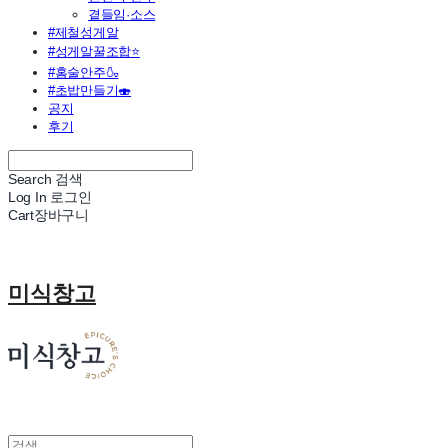
곁들임·소스
#제철성게알
#성게알꿀조합⭐
#홈술안주🍶
#초밥만들기🍣
공지
후기
Search
검색
Log In
로그인
Cart
장바구니
미식창고