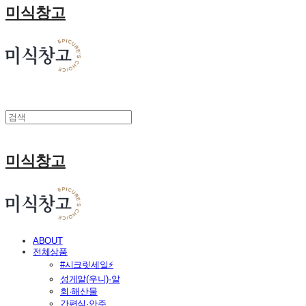
미식창고
미식창고
ABOUT
전체상품
#시크릿세일⚡
성게알(우니)·알
회·해산물
간편식·안주