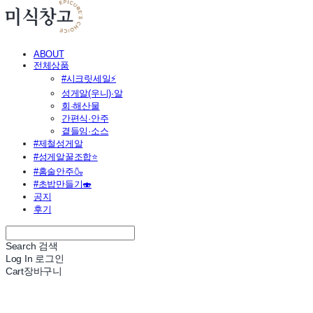
ABOUT
전체상품
#시크릿세일⚡
성게알(우니)·알
회·해산물
간편식·안주
곁들임·소스
#제철성게알
#성게알꿀조합⭐
#홈술안주🍶
#초밥만들기🍣
공지
후기
Search
검색
Log In
로그인
Cart
장바구니