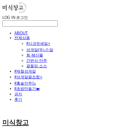
LOG IN
로그인
ABOUT
전체상품
#시크릿세일⚡
성게알(우니)·알
회·해산물
간편식·안주
곁들임·소스
#제철성게알
#성게알꿀조합⭐
#홈술안주🍶
#초밥만들기🍣
공지
후기
미식창고