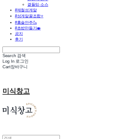
곁들임·소스
#제철성게알
#성게알꿀조합⭐
#홈술안주🍶
#초밥만들기🍣
공지
후기
Search
검색
Log In
로그인
Cart
장바구니
미식창고