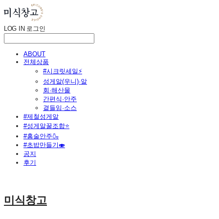
LOG IN
로그인
ABOUT
전체상품
#시크릿세일⚡
성게알(우니)·알
회·해산물
간편식·안주
곁들임·소스
#제철성게알
#성게알꿀조합⭐
#홈술안주🍶
#초밥만들기🍣
공지
후기
미식창고