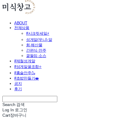
ABOUT
전체상품
#시크릿세일⚡
성게알(우니)·알
회·해산물
간편식·안주
곁들임·소스
#제철성게알
#성게알꿀조합⭐
#홈술안주🍶
#초밥만들기🍣
공지
후기
Search
검색
Log In
로그인
Cart
장바구니