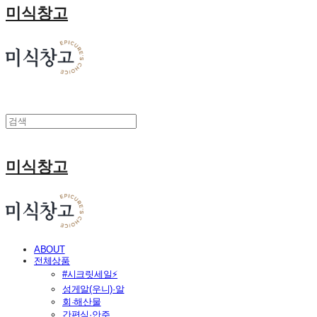
미식창고
미식창고
ABOUT
전체상품
#시크릿세일⚡
성게알(우니)·알
회·해산물
간편식·안주