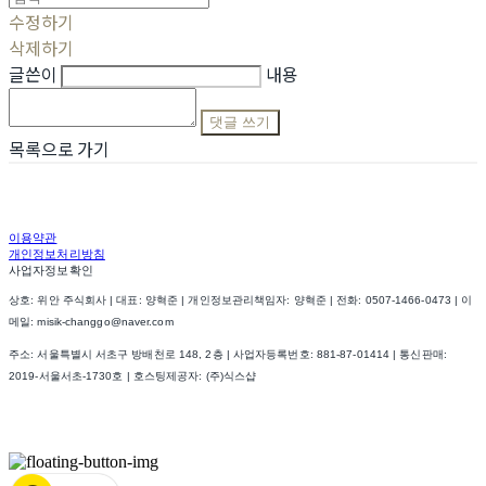
수정하기
삭제하기
글쓴이
내용
댓글 쓰기
목록으로 가기
이용약관
개인정보처리방침
사업자정보확인
상호: 위안 주식회사 | 대표: 양혁준 | 개인정보관리책임자: 양혁준 | 전화: 0507-1466-0473 | 이
메일: misik-changgo@naver.com
주소: 서울특별시 서초구 방배천로 148, 2층 | 사업자등록번호:
881-87-01414
| 통신판매:
2019-서울서초-1730호
| 호스팅제공자: (주)식스샵