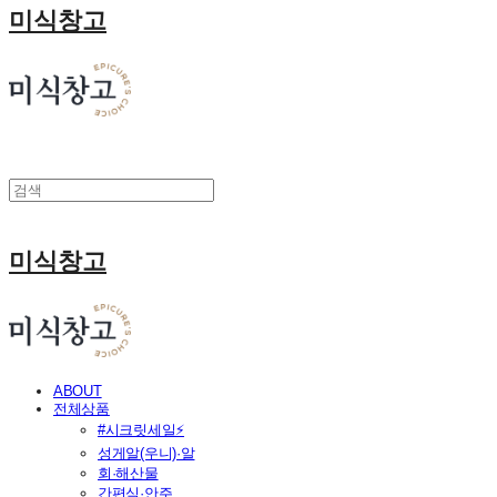
미식창고
미식창고
ABOUT
전체상품
#시크릿세일⚡
성게알(우니)·알
회·해산물
간편식·안주