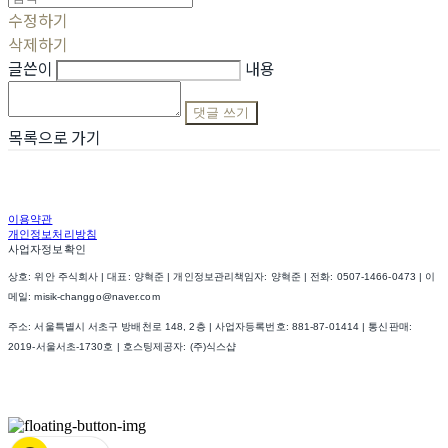
수정하기
삭제하기
글쓴이
내용
댓글 쓰기
목록으로 가기
이용약관
개인정보처리방침
사업자정보확인
상호: 위안 주식회사 | 대표: 양혁준 | 개인정보관리책임자: 양혁준 | 전화: 0507-1466-0473 | 이
메일: misik-changgo@naver.com
주소: 서울특별시 서초구 방배천로 148, 2층 | 사업자등록번호:
881-87-01414
| 통신판매:
2019-서울서초-1730호
| 호스팅제공자: (주)식스샵