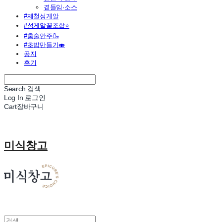
곁들임·소스
#제철성게알
#성게알꿀조합⭐
#홈술안주🍶
#초밥만들기🍣
공지
후기
Search
검색
Log In
로그인
Cart
장바구니
미식창고