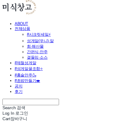
ABOUT
전체상품
#시크릿세일⚡
성게알(우니)·알
회·해산물
간편식·안주
곁들임·소스
#제철성게알
#성게알꿀조합⭐
#홈술안주🍶
#초밥만들기🍣
공지
후기
Search
검색
Log In
로그인
Cart
장바구니