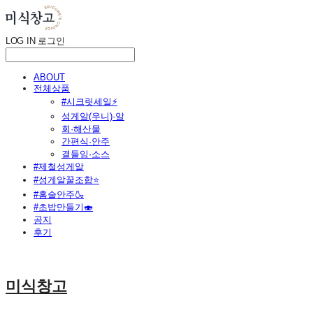
LOG IN
로그인
ABOUT
전체상품
#시크릿세일⚡
성게알(우니)·알
회·해산물
간편식·안주
곁들임·소스
#제철성게알
#성게알꿀조합⭐
#홈술안주🍶
#초밥만들기🍣
공지
후기
미식창고