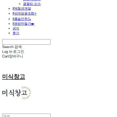
곁들임·소스
#제철성게알
#성게알꿀조합⭐
#홈술안주🍶
#초밥만들기🍣
공지
후기
Search
검색
Log In
로그인
Cart
장바구니
미식창고