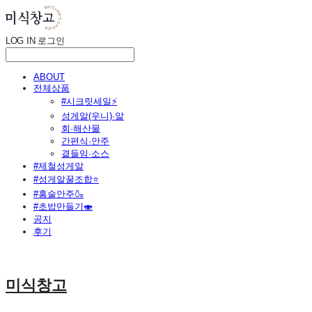
LOG IN
로그인
ABOUT
전체상품
#시크릿세일⚡
성게알(우니)·알
회·해산물
간편식·안주
곁들임·소스
#제철성게알
#성게알꿀조합⭐
#홈술안주🍶
#초밥만들기🍣
공지
후기
미식창고