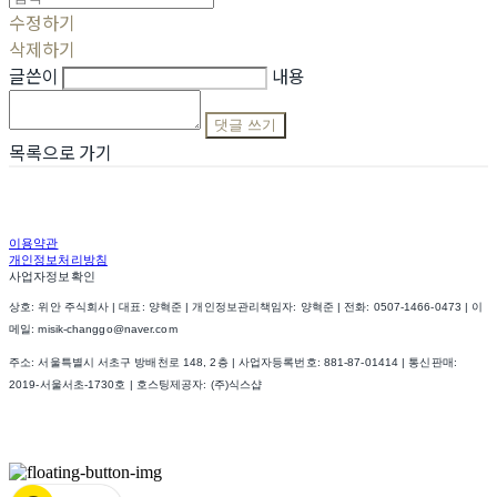
수정하기
삭제하기
글쓴이
내용
댓글 쓰기
목록으로 가기
이용약관
개인정보처리방침
사업자정보확인
상호: 위안 주식회사 | 대표: 양혁준 | 개인정보관리책임자: 양혁준 | 전화: 0507-1466-0473 | 이
메일: misik-changgo@naver.com
주소: 서울특별시 서초구 방배천로 148, 2층 | 사업자등록번호:
881-87-01414
| 통신판매:
2019-서울서초-1730호
| 호스팅제공자: (주)식스샵