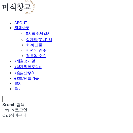
ABOUT
전체상품
#시크릿세일⚡
성게알(우니)·알
회·해산물
간편식·안주
곁들임·소스
#제철성게알
#성게알꿀조합⭐
#홈술안주🍶
#초밥만들기🍣
공지
후기
Search
검색
Log In
로그인
Cart
장바구니