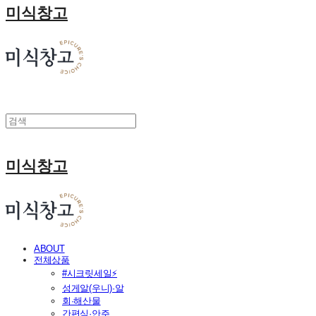
미식창고
미식창고
ABOUT
전체상품
#시크릿세일⚡
성게알(우니)·알
회·해산물
간편식·안주