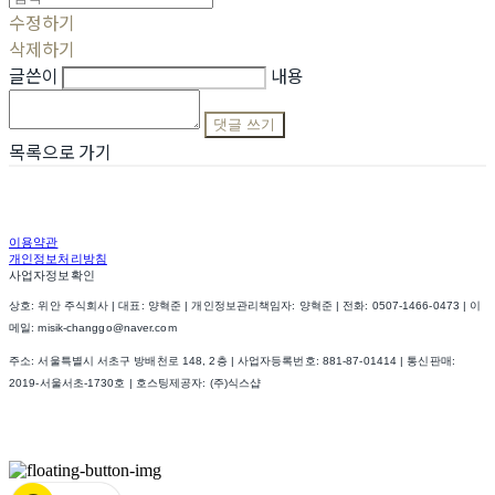
수정하기
삭제하기
글쓴이
내용
댓글 쓰기
목록으로 가기
이용약관
개인정보처리방침
사업자정보확인
상호: 위안 주식회사 | 대표: 양혁준 | 개인정보관리책임자: 양혁준 | 전화: 0507-1466-0473 | 이
메일: misik-changgo@naver.com
주소: 서울특별시 서초구 방배천로 148, 2층 | 사업자등록번호:
881-87-01414
| 통신판매:
2019-서울서초-1730호
| 호스팅제공자: (주)식스샵