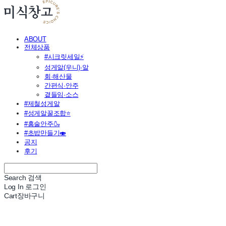
ABOUT
전체상품
#시크릿세일⚡
성게알(우니)·알
회·해산물
간편식·안주
곁들임·소스
#제철성게알
#성게알꿀조합⭐
#홈술안주🍶
#초밥만들기🍣
공지
후기
Search
검색
Log In
로그인
Cart
장바구니