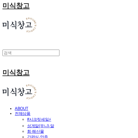
미식창고
미식창고
ABOUT
전체상품
#시크릿세일⚡
성게알(우니)·알
회·해산물
간편식·안주