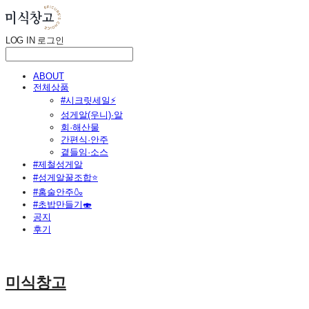
LOG IN
로그인
ABOUT
전체상품
#시크릿세일⚡
성게알(우니)·알
회·해산물
간편식·안주
곁들임·소스
#제철성게알
#성게알꿀조합⭐
#홈술안주🍶
#초밥만들기🍣
공지
후기
미식창고