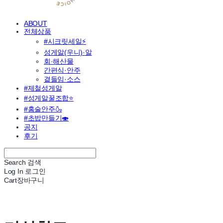
ABOUT
전체상품
#시크릿세일⚡
성게알(우니)·알
회·해산물
간편식·안주
곁들임·소스
#제철성게알
#성게알꿀조합⭐
#홈술안주🍶
#초밥만들기🍣
공지
후기
Search
검색
Log In
로그인
Cart
장바구니