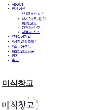
ABOUT
전체상품
#시크릿세일⚡
성게알(우니)·알
회·해산물
간편식·안주
곁들임·소스
#제철성게알
#성게알꿀조합⭐
#홈술안주🍶
#초밥만들기🍣
공지
후기
미식창고