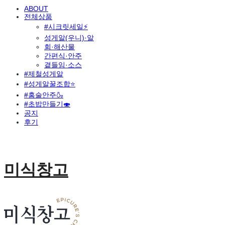
ABOUT
전체상품
#시크릿세일⚡
성게알(우니)·알
회·해산물
간편식·안주
곁들임·소스
#제철성게알
#성게알꿀조합⭐
#홈술안주🍶
#초밥만들기🍣
공지
후기
미식창고