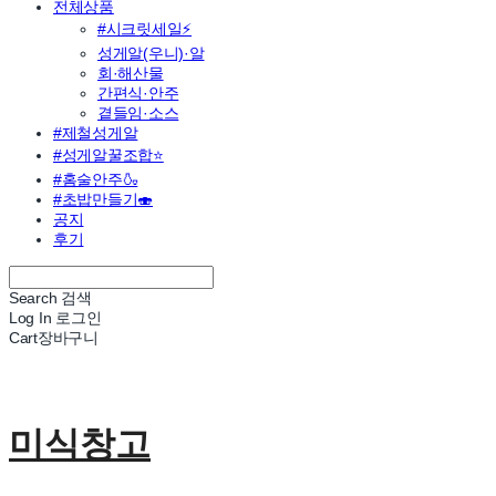
전체상품
#시크릿세일⚡
성게알(우니)·알
회·해산물
간편식·안주
곁들임·소스
#제철성게알
#성게알꿀조합⭐
#홈술안주🍶
#초밥만들기🍣
공지
후기
Search
검색
Log In
로그인
Cart
장바구니
미식창고