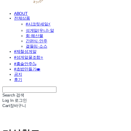
ABOUT
전체상품
#시크릿세일⚡
성게알(우니)·알
회·해산물
간편식·안주
곁들임·소스
#제철성게알
#성게알꿀조합⭐
#홈술안주🍶
#초밥만들기🍣
공지
후기
Search
검색
Log In
로그인
Cart
장바구니