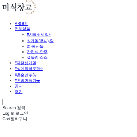
ABOUT
전체상품
#시크릿세일⚡
성게알(우니)·알
회·해산물
간편식·안주
곁들임·소스
#제철성게알
#성게알꿀조합⭐
#홈술안주🍶
#초밥만들기🍣
공지
후기
Search
검색
Log In
로그인
Cart
장바구니