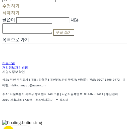
수정하기
삭제하기
글쓴이
내용
댓글 쓰기
목록으로 가기
이용약관
개인정보처리방침
사업자정보확인
상호: 위안 주식회사 | 대표: 양혁준 | 개인정보관리책임자: 양혁준 | 전화: 0507-1466-0473 | 이
메일: misik-changgo@naver.com
주소: 서울특별시 서초구 방배천로 148, 2층 | 사업자등록번호:
881-87-01414
| 통신판매:
2019-서울서초-1730호
| 호스팅제공자: (주)식스샵