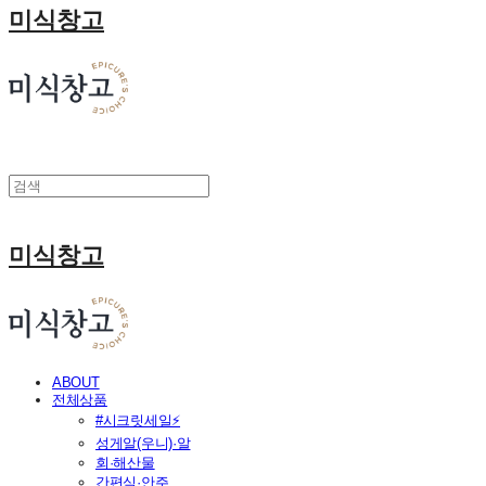
미식창고
미식창고
ABOUT
전체상품
#시크릿세일⚡
성게알(우니)·알
회·해산물
간편식·안주