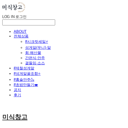
LOG IN
로그인
ABOUT
전체상품
#시크릿세일⚡
성게알(우니)·알
회·해산물
간편식·안주
곁들임·소스
#제철성게알
#성게알꿀조합⭐
#홈술안주🍶
#초밥만들기🍣
공지
후기
미식창고