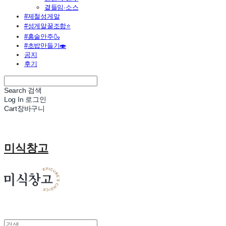
곁들임·소스
#제철성게알
#성게알꿀조합⭐
#홈술안주🍶
#초밥만들기🍣
공지
후기
Search
검색
Log In
로그인
Cart
장바구니
미식창고