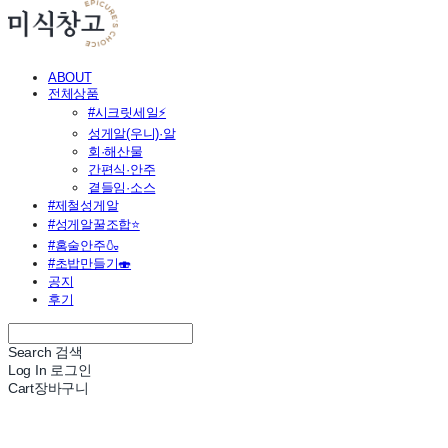
ABOUT
전체상품
#시크릿세일⚡
성게알(우니)·알
회·해산물
간편식·안주
곁들임·소스
#제철성게알
#성게알꿀조합⭐
#홈술안주🍶
#초밥만들기🍣
공지
후기
Search
검색
Log In
로그인
Cart
장바구니