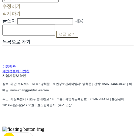
수정하기
삭제하기
글쓴이
내용
댓글 쓰기
목록으로 가기
이용약관
개인정보처리방침
사업자정보확인
상호: 위안 주식회사 | 대표: 양혁준 | 개인정보관리책임자: 양혁준 | 전화: 0507-1466-0473 | 이
메일: misik-changgo@naver.com
주소: 서울특별시 서초구 방배천로 148, 2층 | 사업자등록번호:
881-87-01414
| 통신판매:
2019-서울서초-1730호
| 호스팅제공자: (주)식스샵