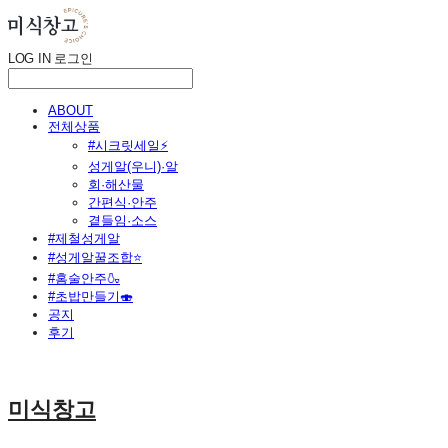
LOG IN
로그인
ABOUT
전체상품
#시크릿세일⚡
성게알(우니)·알
회·해산물
간편식·안주
곁들임·소스
#제철성게알
#성게알꿀조합⭐
#홈술안주🍶
#초밥만들기🍣
공지
후기
미식창고