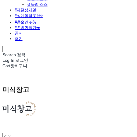
곁들임·소스
#제철성게알
#성게알꿀조합⭐
#홈술안주🍶
#초밥만들기🍣
공지
후기
Search
검색
Log In
로그인
Cart
장바구니
미식창고