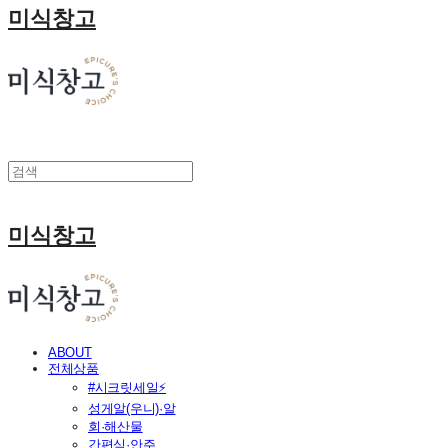
미식창고
미식창고
ABOUT
전체상품
#시크릿세일⚡
성게알(우니)·알
회·해산물
간편식·안주