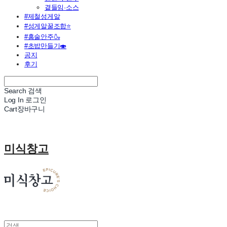
곁들임·소스
#제철성게알
#성게알꿀조합⭐
#홈술안주🍶
#초밥만들기🍣
공지
후기
Search
검색
Log In
로그인
Cart
장바구니
미식창고