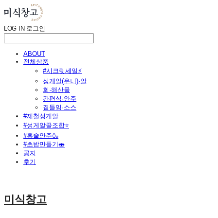
LOG IN
로그인
ABOUT
전체상품
#시크릿세일⚡
성게알(우니)·알
회·해산물
간편식·안주
곁들임·소스
#제철성게알
#성게알꿀조합⭐
#홈술안주🍶
#초밥만들기🍣
공지
후기
미식창고