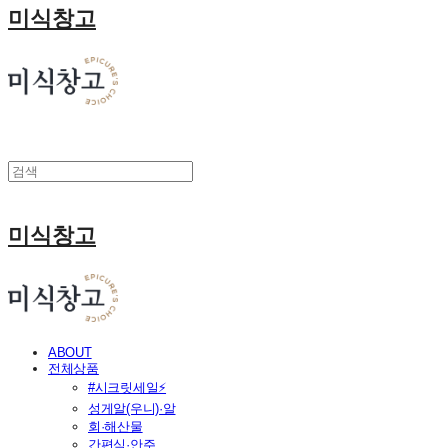
미식창고
미식창고
ABOUT
전체상품
#시크릿세일⚡
성게알(우니)·알
회·해산물
간편식·안주