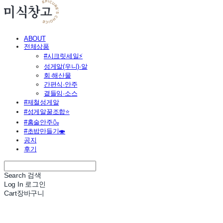
ABOUT
전체상품
#시크릿세일⚡
성게알(우니)·알
회·해산물
간편식·안주
곁들임·소스
#제철성게알
#성게알꿀조합⭐
#홈술안주🍶
#초밥만들기🍣
공지
후기
Search
검색
Log In
로그인
Cart
장바구니