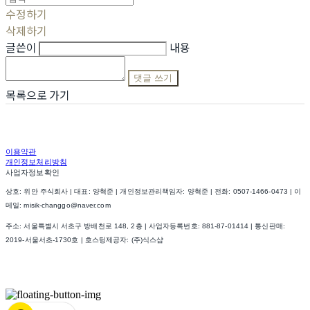
수정하기
삭제하기
글쓴이
내용
댓글 쓰기
목록으로 가기
이용약관
개인정보처리방침
사업자정보확인
상호: 위안 주식회사 | 대표: 양혁준 | 개인정보관리책임자: 양혁준 | 전화: 0507-1466-0473 | 이
메일: misik-changgo@naver.com
주소: 서울특별시 서초구 방배천로 148, 2층 | 사업자등록번호:
881-87-01414
| 통신판매:
2019-서울서초-1730호
| 호스팅제공자: (주)식스샵