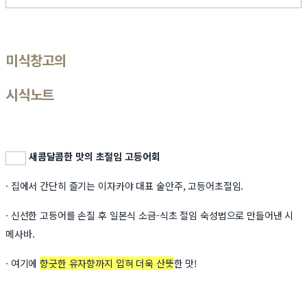
미식창고의
시식노트
새콤달콤한 맛의 초절임 고등어회
· 집에서 간단히 즐기는 이자카야 대표 술안주, 고등어초절임.
· 신선한 고등어를 손질 후 일본식 소금-식초 절임 숙성법으로 만들어낸 시
메사바.
· 여기에
향긋한 유자향까지 입혀 더욱 산뜻
한 맛!