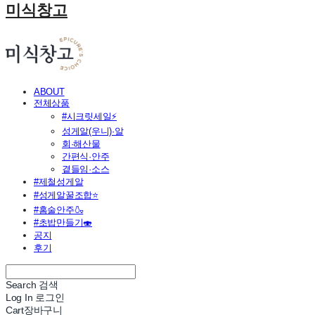
미식창고
ABOUT
전체상품
#시크릿세일⚡
성게알(우니)·알
회·해산물
간편식·안주
곁들임·소스
#제철성게알
#성게알꿀조합⭐
#홈술안주🍶
#초밥만들기🍣
공지
후기
Search
검색
Log In
로그인
Cart
장바구니