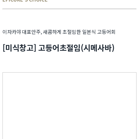
이자카야 대표안주, 새콤하게 초절임한 일본식 고등어회
[미식창고] 고등어초절임(시메사바)