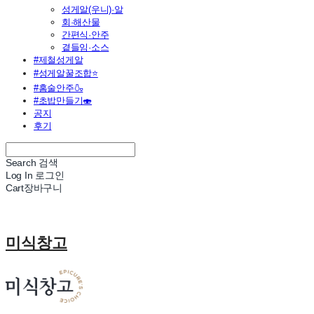
성게알(우니)·알
회·해산물
간편식·안주
곁들임·소스
#제철성게알
#성게알꿀조합⭐
#홈술안주🍶
#초밥만들기🍣
공지
후기
Search
검색
Log In
로그인
Cart
장바구니
미식창고