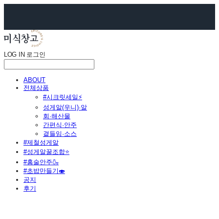
LOG IN
로그인
ABOUT
전체상품
#시크릿세일⚡
성게알(우니)·알
회·해산물
간편식·안주
곁들임·소스
#제철성게알
#성게알꿀조합⭐
#홈술안주🍶
#초밥만들기🍣
공지
후기