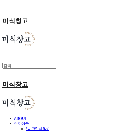
미식창고
미식창고
ABOUT
전체상품
#시크릿세일⚡