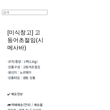
[미식창고] 고
등어초절임(시
메사바)
·규격/중량 : 1팩(120g)
·상품구성 : 고등어초절임
·원산지 : 노르웨이
·상품타입 : 냉동 상품
✔️ 배송정보
🚛 택배배송(전국) / 배송불