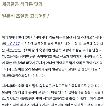
새콤달콤 색다른 맛의
일본식 초절임 고등어회
!
이자카야나 일식집에서 '시메사바' 라는 메뉴를 보신 적 있으신가요? 시메사
바(
しめさば
)는 신선한 고등어를 크게 두조각 내어 손질 후, 소금에 절인 다
음 새콤달콤한 식초에 담궈 숙성시킨 일본식 고등어 초절임 요리를 말합니
다. 고등어는 잡히면 금방 죽어버리고 바로 선도가 떨어지기 시작하는 성질
이 급한 생선이라 바닷가 근처가 아니면 활어회로 먹기 어려운 점이 있지요.
그래서 고등어를 오래 보관하기 위해 일본인들이 고안해낸 방법이 바로 시
메사바(고등어초절임) 이랍니다.
시메사바는
소금-식초 절임 숙성법
을 거침으로써 살균작용으로 인한 장기
보관이 가능해짐과 동시에 고등어의 비린 맛까지 잡아준다는 장점이 있는데
요. 무엇보다 새콤달콤한 맛의 색다른 고등어회를 즐길 수 있다는 점이 포인
트예요. 저희 미식창고에서 소개해드리는 시메사바는 이러한 일본식 고등어