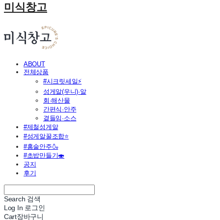
미식창고
ABOUT
전체상품
#시크릿세일⚡
성게알(우니)·알
회·해산물
간편식·안주
곁들임·소스
#제철성게알
#성게알꿀조합⭐
#홈술안주🍶
#초밥만들기🍣
공지
후기
Search
검색
Log In
로그인
Cart
장바구니