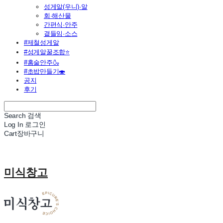
성게알(우니)·알
회·해산물
간편식·안주
곁들임·소스
#제철성게알
#성게알꿀조합⭐
#홈술안주🍶
#초밥만들기🍣
공지
후기
Search
검색
Log In
로그인
Cart
장바구니
미식창고