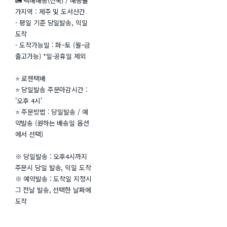
🚛 택배배송(전국) / 배송불
가지역 : 제주 및 도서산간
- 평일 기준 당일발송, 익일
도착
- 도착가능일 : 화~토 (월~금
출고가능) *일·공휴일 제외
⭐ 로젠택배
⭐ 당일발송 주문마감시간 :
'오후 4시'
⭐ 주문방법 : 당일발송 / 예
약발송 (원하는 배송일 옵션
에서 선택)
※ 당일발송 : 오후4시까지
주문시 당일 발송, 익일 도착
※ 예약발송 : 도착일 지정시
그 전날 발송, 선택한 날짜에
도착