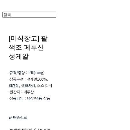
[미식창고] 팔
색조 페루산
성게알
·규격/중량 : 1팩(100g)
·상품구성 : 성게알100%,
회간장, 생와사비, 소스 디쉬
·원산지 : 페루산
·상품타입 : 냉장/냉동 상품
✔️ 배송정보