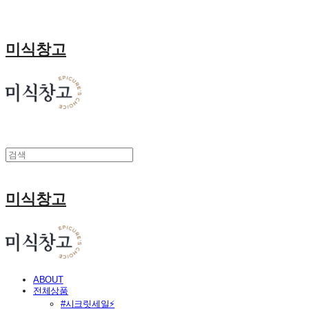
미식창고
미식창고
ABOUT
전체상품
#시크릿세일⚡