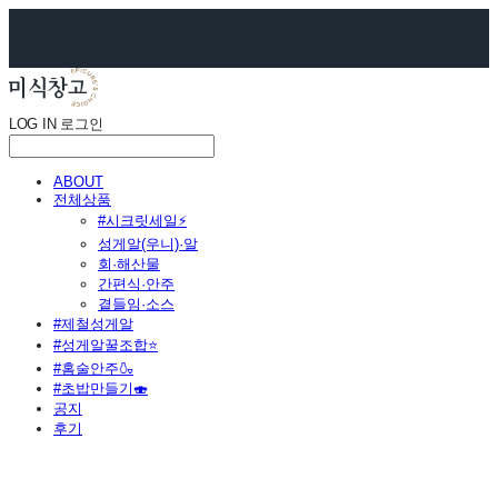
LOG IN
로그인
ABOUT
전체상품
#시크릿세일⚡
성게알(우니)·알
회·해산물
간편식·안주
곁들임·소스
#제철성게알
#성게알꿀조합⭐
#홈술안주🍶
#초밥만들기🍣
공지
후기