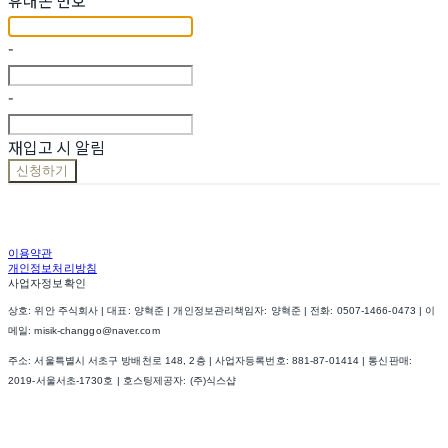
-
-
재입고 시 알림
신청하기
이용약관
개인정보처리방침
사업자정보확인
상호: 위안 주식회사 | 대표: 양혁준 | 개인정보관리책임자: 양혁준 | 전화: 0507-1466-0473 | 이
메일: misik-changgo@naver.com
주소: 서울특별시 서초구 방배천로 148, 2층 | 사업자등록번호:
881-87-01414
| 통신판매:
2019-서울서초-1730호
| 호스팅제공자: (주)식스샵