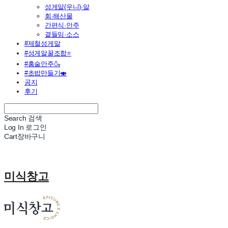
성게알(우니)·알
회·해산물
간편식·안주
곁들임·소스
#제철성게알
#성게알꿀조합⭐
#홈술안주🍶
#초밥만들기🍣
공지
후기
Search
검색
Log In
로그인
Cart
장바구니
미식창고