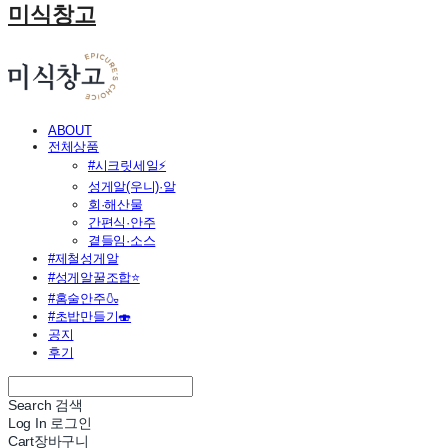
미식창고
ABOUT
전체상품
#시크릿세일⚡
성게알(우니)·알
회·해산물
간편식·안주
곁들임·소스
#제철성게알
#성게알꿀조합⭐
#홈술안주🍶
#초밥만들기🍣
공지
후기
Search
검색
Log In
로그인
Cart
장바구니