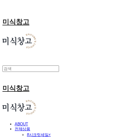
미식창고
미식창고
ABOUT
전체상품
#시크릿세일⚡