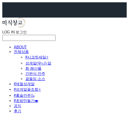
LOG IN
로그인
ABOUT
전체상품
#시크릿세일⚡
성게알(우니)·알
회·해산물
간편식·안주
곁들임·소스
#제철성게알
#성게알꿀조합⭐
#홈술안주🍶
#초밥만들기🍣
공지
후기